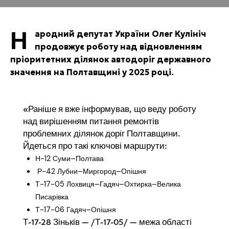
Н
ародний депутат України Олег Кулініч
продовжує роботу над відновленням
пріоритетних ділянок автодоріг державного
значення на Полтавщині у 2025 році.
«Раніше я вже інформував, що веду роботу
над вирішенням питання ремонтів
проблемних ділянок доріг Полтавщини.
Йдеться про такі ключові маршрути:
Н-12 Суми–Полтава
Р-42 Лубни–Миргород–Опішня
Т-17-05 Лохвиця–Гадяч–Охтирка–Велика
Писарівка
Т-17-06 Гадяч–Опішня
Т-17-28 Зіньків — /Т-17-05/ — межа області