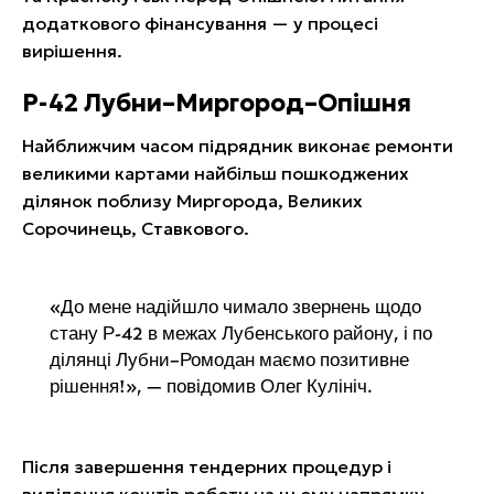
додаткового фінансування — у процесі
вирішення.
Р-42 Лубни–Миргород–Опішня
Найближчим часом підрядник виконає ремонти
великими картами найбільш пошкоджених
ділянок поблизу Миргорода, Великих
Сорочинець, Ставкового.
«До мене надійшло чимало звернень щодо
стану Р-42 в межах Лубенського району, і по
ділянці Лубни–Ромодан маємо позитивне
рішення!», — повідомив Олег Кулініч.
Після завершення тендерних процедур і
виділення коштів роботи на цьому напрямку