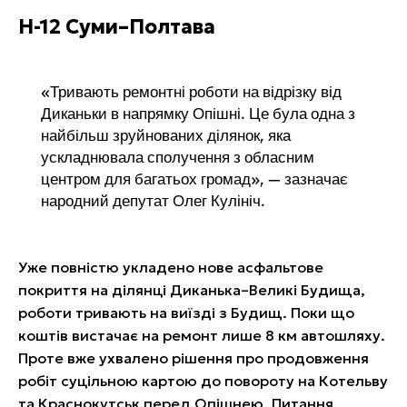
Н-12 Суми–Полтава
«Тривають ремонтні роботи на відрізку від
Диканьки в напрямку Опішні. Це була одна з
найбільш зруйнованих ділянок, яка
ускладнювала сполучення з обласним
центром для багатьох громад», — зазначає
народний депутат Олег Кулініч.
Уже повністю укладено нове асфальтове
покриття на ділянці Диканька–Великі Будища,
роботи тривають на виїзді з Будищ. Поки що
коштів вистачає на ремонт лише 8 км автошляху.
Проте вже ухвалено рішення про продовження
робіт суцільною картою до повороту на Котельву
та Краснокутськ перед Опішнею. Питання