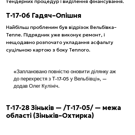
тендерних процедур і виділення фінансування.
Т-17-06 Гадяч–Опішня
Найбільш пробленим був відрізок Вельбівка–
Тепле. Підрядник уже виконує ремонт, і
нещодавно розпочато укладання асфальту
суцільною картою з боку Теплого.
«Заплановано повністю оновити ділянку аж
до перехрестя з Т-17-05 у Вельбівці», —
додав Олег Кулініч.
Т-17-28 Зіньків — /Т-17-05/ — межа
області (Зіньків–Охтирка)