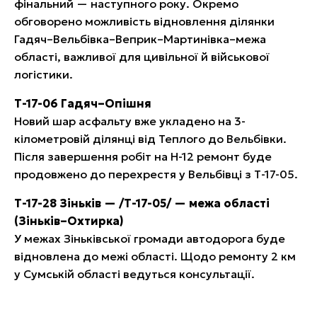
фінальний — наступного року. Окремо
обговорено можливість відновлення ділянки
Гадяч–Вельбівка–Веприк–Мартинівка–межа
області, важливої для цивільної й військової
логістики.
Т-17-06 Гадяч–Опішня
Новий шар асфальту вже укладено на 3-
кілометровій ділянці від Теплого до Вельбівки.
Після завершення робіт на Н-12 ремонт буде
продовжено до перехрестя у Вельбівці з Т-17-05.
Т-17-28 Зіньків — /Т-17-05/ — межа області
(Зіньків–Охтирка)
У межах Зіньківської громади автодорога буде
відновлена до межі області. Щодо ремонту 2 км
у Сумській області ведуться консультації.