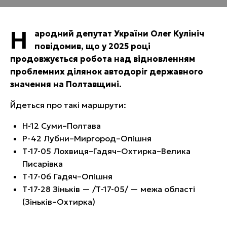
Н
ародний депутат України Олег Кулініч
повідомив, що у 2025 році
продовжується робота над відновленням
проблемних ділянок автодоріг державного
значення на Полтавщині.
Йдеться про такі маршрути:
Н-12 Суми–Полтава
Р-42 Лубни–Миргород–Опішня
Т-17-05 Лохвиця–Гадяч–Охтирка–Велика
Писарівка
Т-17-06 Гадяч–Опішня
Т-17-28 Зіньків — /Т-17-05/ — межа області
(Зіньків–Охтирка)