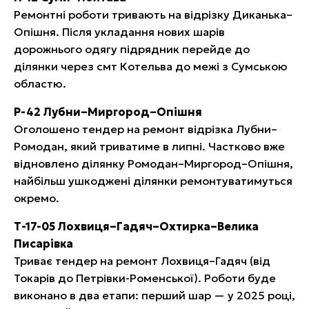
Ремонтні роботи тривають на відрізку Диканька–
Опішня. Після укладання нових шарів
дорожнього одягу підрядник перейде до
ділянки через смт Котельва до межі з Сумською
областю.
Р-42 Лубни–Миргород–Опішня
Оголошено тендер на ремонт відрізка Лубни–
Ромодан, який триватиме в липні. Частково вже
відновлено ділянку Ромодан–Миргород–Опішня,
найбільш ушкоджені ділянки ремонтуватимуться
окремо.
Т-17-05 Лохвиця–Гадяч–Охтирка–Велика
Писарівка
Триває тендер на ремонт Лохвиця–Гадяч (від
Токарів до Петрівки-Роменської). Роботи буде
виконано в два етапи: перший шар — у 2025 році,