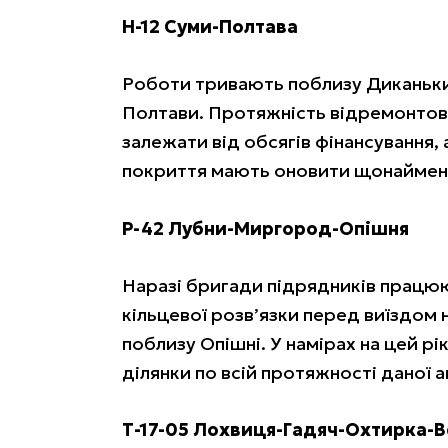
Н-12 Суми-Полтава
Роботи тривають поблизу Диканьки
Полтави. Протяжність відремонто
залежати від обсягів фінансування,
покриття мають оновити щонайменш
Р-42 Лубни-Миргород-Опішня
Наразі бригади підрядників працюю
кільцевої розв’язки перед виїздом 
поблизу Опішні. У намірах на цей р
ділянки по всій протяжності даної 
Т-17-05 Лохвиця-Гадяч-Охтирка-В