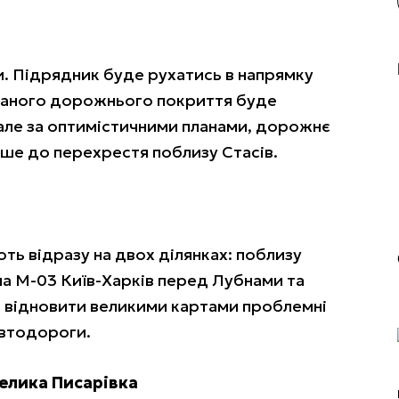
. Підрядник буде рухатись в напрямку
ваного дорожнього покриття буде
 але за оптимістичними планами, дорожнє
е до перехрестя поблизу Стасів.
ть відразу на двох ділянках: поблизу
на М-03 Київ-Харків перед Лубнами та
ік відновити великими картами проблемні
автодороги.
елика Писарівка