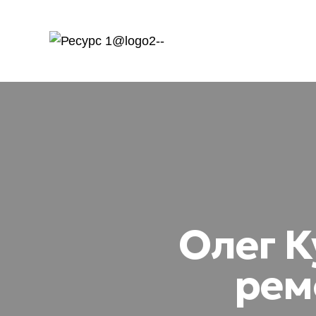
Олег К
рем