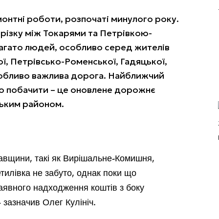
онтні роботи, розпочаті минулого року.
дрізку між Токарями та Петрівкою-
агато людей, особливо серед жителів
ої, Петрівсько-Роменської, Гадяцької,
особливо важлива дорога. Найближчий
мо побачити – це оновлене дорожнє
цьким районом.
авщини, такі як Вирішальне-Комишня,
илівка не забуто, однак поки що
аявного надходження коштів з боку
 зазначив Олег Кулініч.