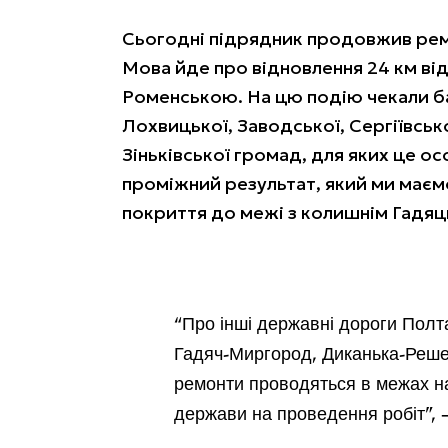
Сьогодні підрядник продовжив рем
Мова йде про відновлення 24 км ві
Роменською. На цю подію чекали б
Лохвицької, Заводської, Сергіївськ
Зіньківської громад, для яких це 
проміжний результат, який ми має
покриття до межі з колишнім Гадя
“Про інші державні дороги Полт
Гадяч-Миргород, Диканька-Решет
ремонти проводяться в межах н
держави на проведення робіт”, –