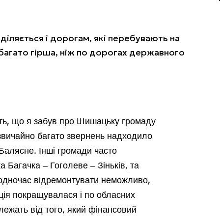
діляється і дорогам, які перебувають на
набагато гірша, ніж по дорогах державного
ть, що я забув про Шишацьку громаду
звичайно багато звернень надходило
Балясне. Інші громади часто
 Багачка ‒ Гоголеве ‒ Зіньків, та
 водночас відремонтувати неможливо,
ція покращувалася і по обласних
лежать від того, який фінансовий