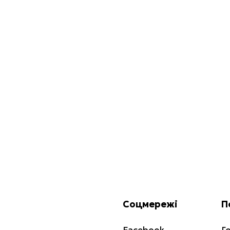
Соцмережі
П