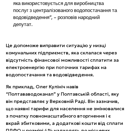
яка використовується для виробництва
послуг з централізованого водопостачання та
водовідведення”, – розповів народний
депутат.
Це допоможе виправити ситуацію у низці
комунальних підприємств, яка склалася через
відсутність фінансової можливості сплатити за
електроенергію при поточних тарифах на
водопостачання та водовідведення.
Як приклад, Олег Кулініч навів
“Полтававодоканал” у Полтавській області, яку
він представляє у Верховній Раді. Він зазначив,
що наявні тарифи для населення не змінювалися
з початку повномасштабного вторгнення і є
вкрай збитковими, а додаткові кошти від сплати
ПДФО у розмірі 4% надходять до місцевих